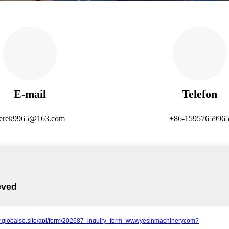
E-mail
Telefon
erek9965@163.com
+86-1595765996