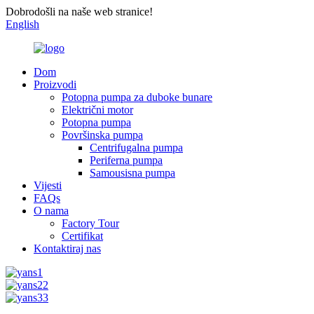
Dobrodošli na naše web stranice!
English
Dom
Proizvodi
Potopna pumpa za duboke bunare
Električni motor
Potopna pumpa
Površinska pumpa
Centrifugalna pumpa
Periferna pumpa
Samousisna pumpa
Vijesti
FAQs
O nama
Factory Tour
Certifikat
Kontaktiraj nas