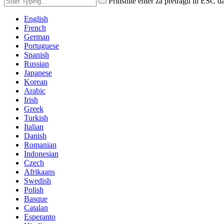
Pritisnite enter za pretragu ili ESC d
English
French
German
Portuguese
Spanish
Russian
Japanese
Korean
Arabic
Irish
Greek
Turkish
Italian
Danish
Romanian
Indonesian
Czech
Afrikaans
Swedish
Polish
Basque
Catalan
Esperanto