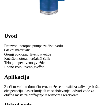
Uvod
Proizvod: potopna pumpa za čistu vodu
Glavni materijali:
Gornji poklopac: liveno gvožđe
Kućište motora: nerđajući čelik
Telo pumpe: liveno gvožđe
Radno kolo: liveno gvožđe
Aplikacija
Za čistu vodu u domaćinstvu, može se koristiti za zalivanje bašte,
oksigenaciju klaster kutije ili za snabdevanje i odvod vode za
obična mesta za pražnjenje rezervoara i rezervoara