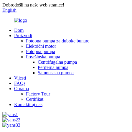
Dobrodošli na naše web stranice!
English
Dom
Proizvodi
Potopna pumpa za duboke bunare
Električni motor
Potopna pumpa
Površinska pumpa
Centrifugalna pumpa
Periferna pumpa
Samousisna pumpa
Vijesti
FAQs
O nama
Factory Tour
Certifikat
Kontaktiraj nas